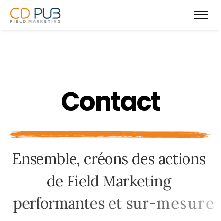
C
o
n
t
a
c
t
E
n
s
e
m
b
l
e
,
c
r
é
o
n
s
d
e
s
a
c
t
i
o
n
s
d
e
F
i
e
l
d
M
a
r
k
e
t
i
n
g
p
e
r
f
o
r
m
a
n
t
e
s
e
t
s
u
r
-
m
e
s
u
r
e
!