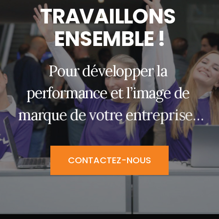
T
R
A
V
A
I
L
L
O
N
S
E
N
S
E
M
B
L
E
!
P
o
u
r
d
é
v
e
l
o
p
p
e
r
l
a
p
e
r
f
o
r
m
a
n
c
e
e
t
l
’
i
m
a
g
e
d
e
m
a
r
q
u
e
d
e
v
o
t
r
e
e
n
t
r
e
p
r
i
s
e
…
CONTACTEZ-NOUS