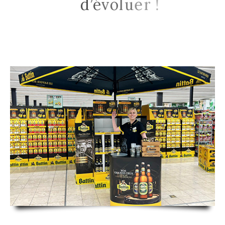
d
’
é
v
o
l
u
e
r
!