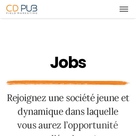
J
o
b
s
R
e
j
o
i
g
n
e
z
u
n
e
s
o
c
i
é
t
é
j
e
u
n
e
e
t
d
y
n
a
m
i
q
u
e
d
a
n
s
l
a
q
u
e
l
l
e
v
o
u
s
a
u
r
e
z
l
’
o
p
p
o
r
t
u
n
i
t
é