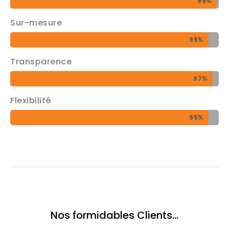
99%
Sur-mesure
95%
Transparence
97%
Flexibilité
95%
N
o
s
f
o
r
m
i
d
a
b
l
e
s
C
l
i
e
n
t
s
…