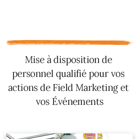
M
i
s
e
à
d
i
s
p
o
s
i
t
i
o
n
d
e
p
e
r
s
o
n
n
e
l
q
u
a
l
i
f
i
é
p
o
u
r
v
o
s
a
c
t
i
o
n
s
d
e
F
i
e
l
d
M
a
r
k
e
t
i
n
g
e
t
v
o
s
É
v
é
n
e
m
e
n
t
s