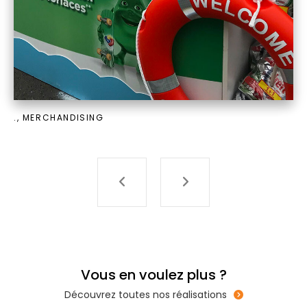
., MERCHANDISING
V
o
u
s
e
n
v
o
u
l
e
z
p
l
u
s
?
Découvrez toutes nos réalisations