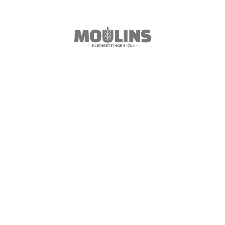
T
R
A
V
A
I
L
L
O
N
S
E
N
S
E
M
B
L
E
!
P
o
u
r
d
é
v
e
l
o
p
p
e
r
l
a