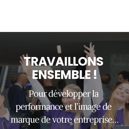
T
R
A
V
A
I
L
L
O
N
S
E
N
S
E
M
B
L
E
!
P
o
u
r
d
é
v
e
l
o
p
p
e
r
l
a
p
e
r
f
o
r
m
a
n
c
e
e
t
l
’
i
m
a
g
e
d
e
m
a
r
q
u
e
d
e
v
o
t
r
e
e
n
t
r
e
p
r
i
s
e
…