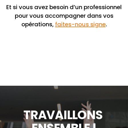
Et si vous avez besoin d’un professionnel
pour vous accompagner dans vos
opérations,
faites-nous signe
.
T
R
A
V
A
I
L
L
O
N
S