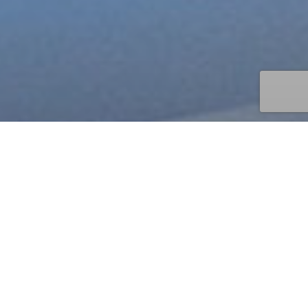
F
O
R
C
E
D
E
V
E
N
T
E
–
O
P
P
O
O
p
é
r
a
t
i
o
n
«
B
l
a
c
k
F
r
i
d
a
y
»