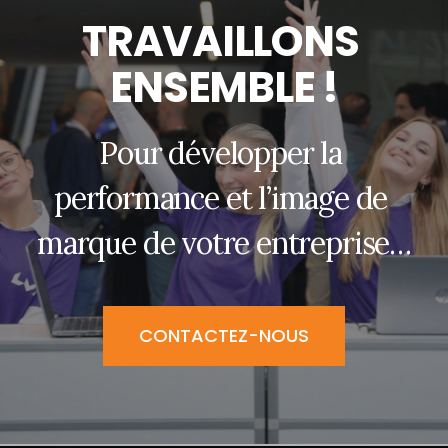
T
R
A
V
A
I
L
L
O
N
S
E
N
S
E
M
B
L
E
!
P
o
u
r
d
é
v
e
l
o
p
p
e
r
l
a
p
e
r
f
o
r
m
a
n
c
e
e
t
l
’
i
m
a
g
e
d
e
m
a
r
q
u
e
d
e
v
o
t
r
e
e
n
t
r
e
p
r
i
s
e
…
CONTACTEZ-NOUS